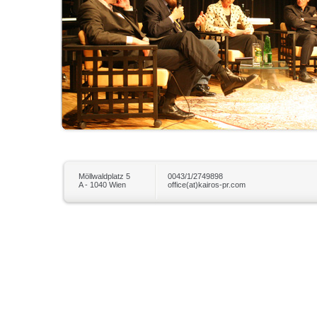
Möllwaldplatz 5
0043/1/2749898
A - 1040 Wien
office(at)kairos-pr.com